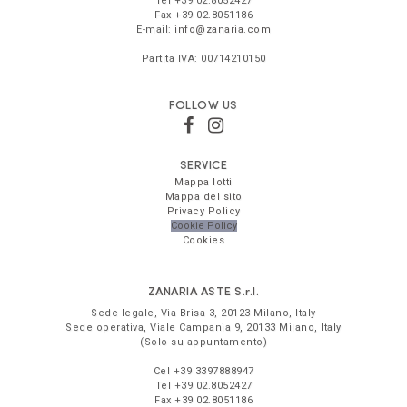
Tel
+39 02.8052427
Fax
+39 02.8051186
E-mail:
info@zanaria.com
Partita IVA:
00714210150
FOLLOW US
SERVICE
Mappa lotti
Mappa del sito
Privacy Policy
Cookie Policy
Cookies
ZANARIA ASTE
S.r.l.
Sede legale,
Via Brisa 3
,
20123
Milano
,
Italy
Sede operativa,
Viale Campania 9
,
20133
Milano
,
Italy
(Solo su appuntamento)
Cel
+39 3397888947
Tel
+39 02.8052427
Fax
+39 02.8051186