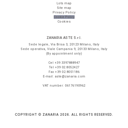
Lots map
Site map
Privacy Policy
Cookie Policy
Cookies
ZANARIA ASTE
S.r.l.
Sede legale,
Via Brisa 3
,
20123
Milano
,
Italy
Sede operativa,
Viale Campania 9
,
20133
Milano
,
Italy
(By appointment only)
Cel
+39 3397888947
Tel
+39 02.8052427
Fax
+39 02.8051186
E-mail:
aste@zanaria.com
VAT number:
06176190962
COPYRIGHT © ZANARIA 2026. ALL RIGHTS RESERVED.