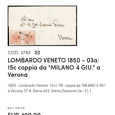
COD. 2783
LOMBARDO VENETO 1850 - 03a:
15c coppia da "MILANO 4 GIU." a
Verona
1850 - Lombardo Veneto: 15c I TIR. coppia da "MILANO 4 GIU."
a Verona. CF A. Diena ed E. Diena (Sassone 3a - € [..]
NET PRICE
EUR 490,00