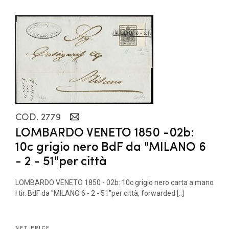
COD. 2779
LOMBARDO VENETO 1850 -02b:
10c grigio nero BdF da "MILANO 6
- 2 - 51"per città
LOMBARDO VENETO 1850 - 02b: 10c grigio nero carta a mano
I tir. BdF da "MILANO 6 - 2 - 51"per città, forwarded [..]
NET PRICE