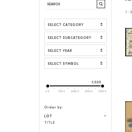
1 - 
SELECT SYMBOL
7,000
0 €
700 €
1400 €
3500 €
7000 €
Order by:
LOT
TITLE