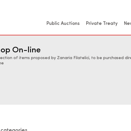
Public Auctions
Private Treaty
Ne
op On-line
lection of items proposed by Zanaria Filatelici, to be purchased dir
ine
l categories