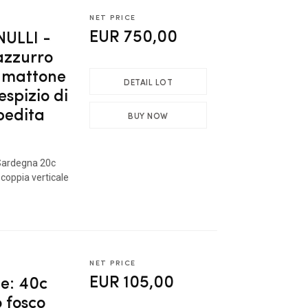
NET PRICE
EUR 750,00
ULLI -
azzurro
o mattone
DETAIL LOT
espizio di
pedita
BUY NOW
ardegna 20c
coppia verticale
NET PRICE
EUR 105,00
e: 40c
o fosco