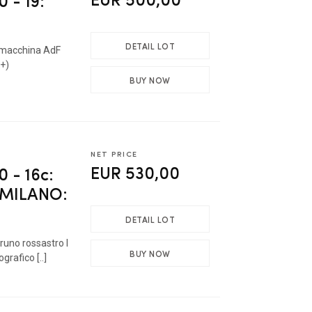
- 19:
DETAIL LOT
 macchina AdF
0+)
BUY NOW
NET PRICE
EUR 530,00
- 16c:
 "MILANO:
DETAIL LOT
runo rossastro I
BUY NOW
grafico [..]