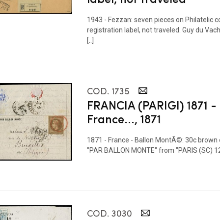
1943 - Fezzan: seven pieces on Philatelic c
registration label, not traveled. Guy du Vac
[..]
COD. 1735
FRANCIA (PARIGI) 1871 -
France..., 1871
1871 - France - Ballon MontÃ©: 30c brown o
"PAR BALLON MONTE" from "PARIS (SC) 12 J
COD. 3030