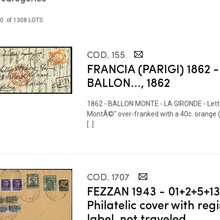
30 of 1308 LOTS
COD. 155
FRANCIA (PARIGI) 1862 -
BALLON..., 1862
1862 - BALLON MONTE - LA GIRONDE - Lette
MontÃ©" over-franked with a 40c. orange (
[..]
COD. 1707
FEZZAN 1943 - 01+2+5+13
Philatelic cover with reg
label, not traveled