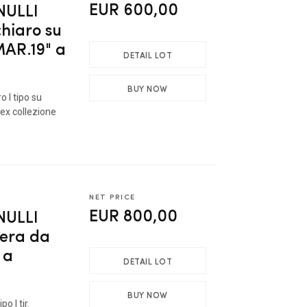
EUR 600,00
ULLI
chiaro su
MAR.19" a
DETAIL LOT
BUY NOW
 I tipo su
ex collezione
NET PRICE
EUR 800,00
ULLI
tera da
 a
DETAIL LOT
BUY NOW
o I tir.