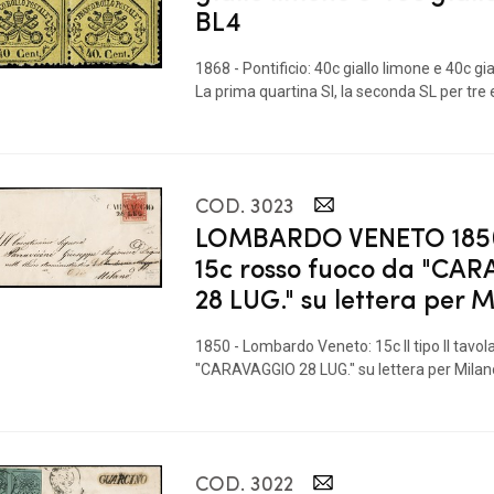
BL4
1868 - Pontificio: 40c giallo limone e 40c gi
La prima quartina Sl, la seconda SL per tre e
COD. 3023
LOMBARDO VENETO 1850
15c rosso fuoco da "CA
28 LUG." su lettera per 
1850 - Lombardo Veneto: 15c II tipo II tavo
"CARAVAGGIO 28 LUG." su lettera per Milano.
COD. 3022