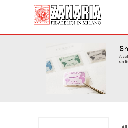
Sh
A se
on l
Al