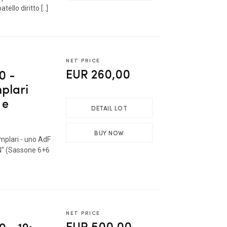
llo diritto [..]
NET PRICE
EUR 260,00
0 -
plari
 e
DETAIL LOT
BUY NOW
plari - uno AdF
N" (Sassone 6+6
NET PRICE
EUR 500,00