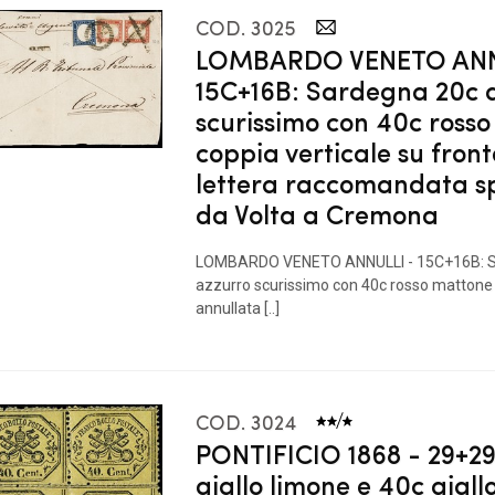
COD. 3025
LOMBARDO VENETO ANN
15C+16B: Sardegna 20c 
scurissimo con 40c ross
coppia verticale su front
lettera raccomandata s
da Volta a Cremona
LOMBARDO VENETO ANNULLI - 15C+16B: S
azzurro scurissimo con 40c rosso mattone 
annullata [..]
COD. 3024
PONTIFICIO 1868 - 29+29
giallo limone e 40c giall