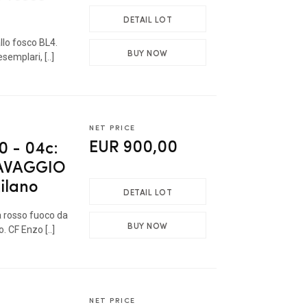
DETAIL LOT
allo fosco BL4.
BUY NOW
semplari, [..]
NET PRICE
EUR 900,00
 - 04c:
RAVAGGIO
Milano
DETAIL LOT
la rosso fuoco da
BUY NOW
 CF Enzo [..]
NET PRICE