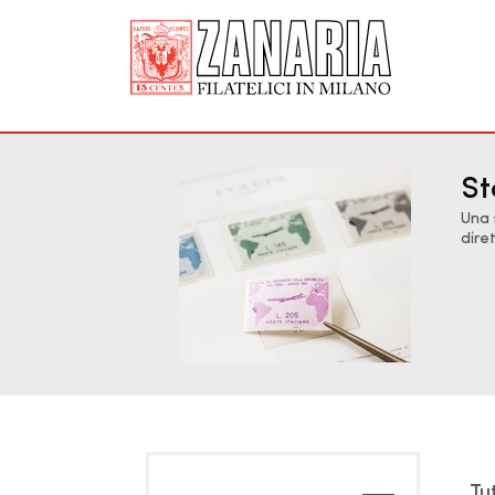
St
Una 
dire
Tu