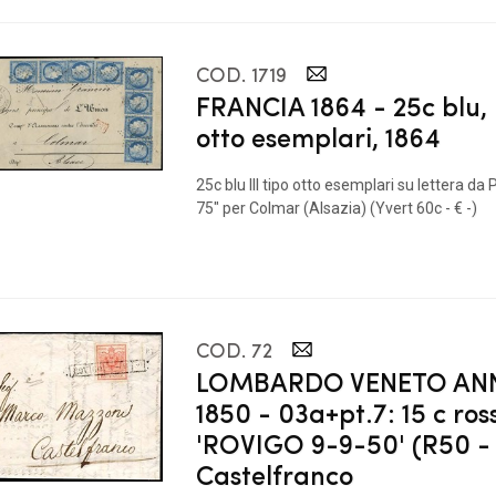
COD. 1719
FRANCIA 1864 - 25c blu, I
otto esemplari, 1864
25c blu III tipo otto esemplari su lettera da
75" per Colmar (Alsazia) (Yvert 60c - € -)
COD. 72
LOMBARDO VENETO ANN
1850 - 03a+pt.7: 15 c ros
'ROVIGO 9-9-50' (R50 -
Castelfranco