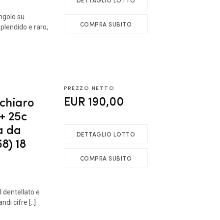
ingolo su
COMPRA SUBITO
lendido e raro,
PREZZO NETTO
EUR 190,00
 chiaro
 + 25c
a da
DETTAGLIO LOTTO
8) 18
COMPRA SUBITO
I dentellato e
di cifre [..]