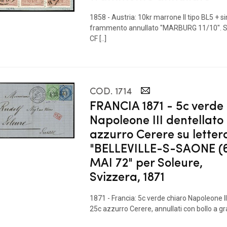
1858 - Austria: 10kr marrone II tipo BL5 + s
frammento annullato "MARBURG 11/10". Sp
CF [..]
COD. 1714
FRANCIA 1871 - 5c verde
Napoleone III dentellato
azzurro Cerere su letter
"BELLEVILLE-S-SAONE (6
MAI 72" per Soleure,
Svizzera, 1871
1871 - Francia: 5c verde chiaro Napoleone II
25c azzurro Cerere, annullati con bollo a gran