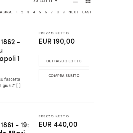
30 LOTTI
AGINA:
1
2
3
4
5
6
7
8
9
NEXT
LAST
PREZZO NETTO
EUR 190,00
1862 -
u
poli 1
DETTAGLIO LOTTO
COMPRA SUBITO
su fascetta
giu 62" [..]
PREZZO NETTO
EUR 440,00
61 - 19:
 da "Bari