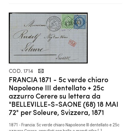
COD. 1714
FRANCIA 1871 - 5c verde chiaro
Napoleone III dentellato + 25c
azzurro Cerere su lettera da
"BELLEVILLE-S-SAONE (68) 18 MAI
72" per Soleure, Svizzera, 1871
1871 - Francia: 5c verde chiaro Napoleone III dentellato e 25c
azzurro Cerere, annullati con bollo a grandi cifre [..]